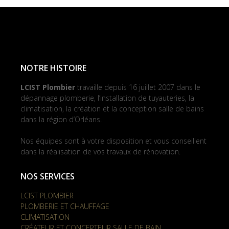
NOTRE HISTOIRE
LCIST Plombier
travaille depuis 16 juillet 2007 dans le
dépannage plomberie, l’installation de tuyauteries, la
climatisation, la création et la conception salle de bains
dans la région d’Orléans.
Nos équipes sont à votre disposition et vous conseillent
dans la réalisation de vos travaux de rénovation.
NOS SERVICES
LCIST PLOMBIER
PLOMBERIE ET CHAUFFAGE
CLIMATISATION
CRÉATEUR ET CONCEPTEUR SALLE DE BAIN