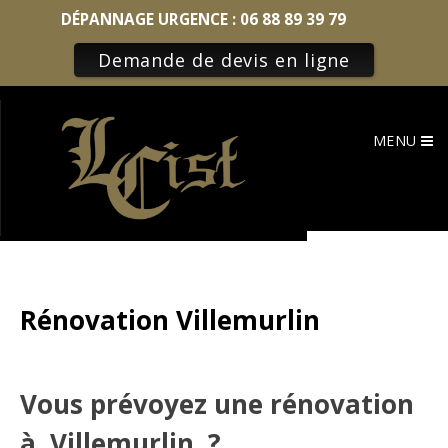
DÉPANNAGE URGENCE :
06 88 89 39 79
Demande de devis en ligne
Skip
to
MENU
content
Rénovation Villemurlin
Vous prévoyez une rénovation
à Villemurlin ?