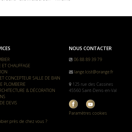
ICES
NOUS CONTACTER
MBIER
06 88 89 39 79
E ET CHAUFFAGE
TION
lange.lcist@orange.fr
ET CONCEPTEUR SALLE DE BAIN
E PLOMBERIE
125 rue des Cassines
RCHITECTURE & DÉCORATION
45560 Saint-Denis-en-Val
ONS
DE DEVIS
Paramètres cookies
bier près de chez vous ?