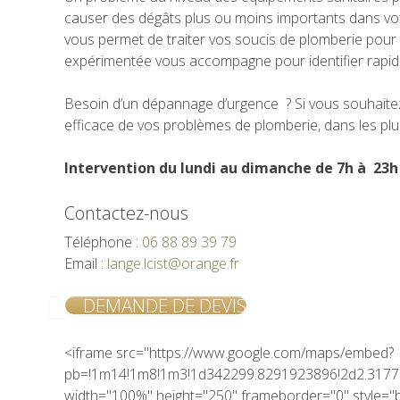
causer des dégâts plus ou moins importants dans vot
vous permet de traiter vos soucis de plomberie pou
expérimentée vous accompagne pour identifier rapid
Besoin d’un dépannage d’urgence ? Si vous souhaite
efficace de vos problèmes de plomberie, dans les plu
Intervention du lundi au dimanche de 7h à 23
Contactez-nous
Téléphone :
06 88 89 39 79
Email :
lange.lcist@orange.fr
DEMANDE DE DEVIS
<iframe src="https://www.google.com/maps/embed?
pb=!1m14!1m8!1m3!1d342299.8291923896!2d2.3177
width="100%" height="250" frameborder="0" style="b