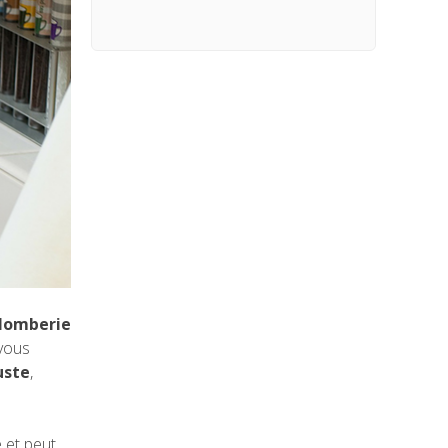
lomberie
 vous
uste
,
 et peut