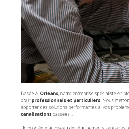
Basée à
Orléans
, notre entreprise spécialiste en
pour
professionnels et particuliers
. Nous mettons
apporter des solutions performantes à vos problème
canalisations
cassées…
Un problème au niveau des équipements sanitaires p