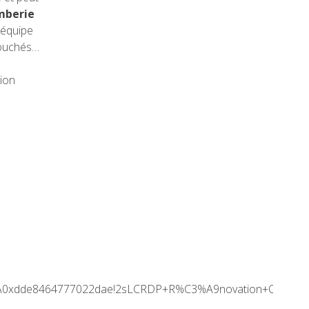
mberie
e équipe
bouchés…
tion
3A0xdde8464777022dae!2sLCRDP+R%C3%A9novation+Orl%C3%A9a