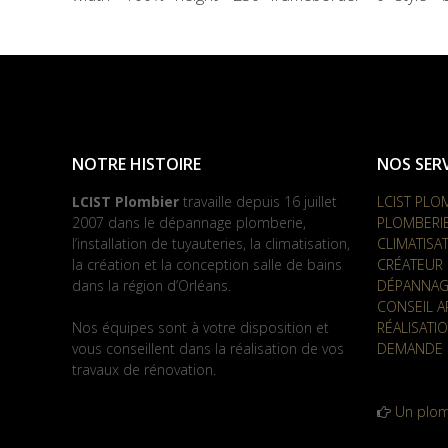
NOTRE HISTOIRE
NOS SERV
LCIST Plombier
travaille depuis 16 juillet
LCIST PLO
2007 dans le dépannage plomberie,
PLOMBERI
l’installation de tuyauteries, la climatisation,
CLIMATISA
la création et la conception salle de bains
CRÉATEUR 
dans la région d’Orléans.
DÉPANNAG
CONSEIL A
Nos équipes sont à votre disposition et
RÉALISATI
vous conseillent dans la réalisation de vos
DEMANDE 
travaux de rénovation.
Un plom