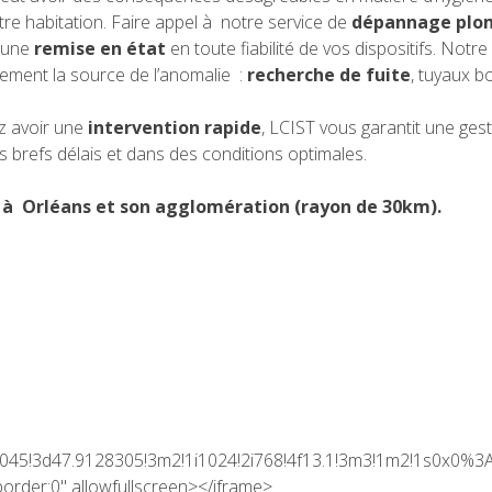
re habitation. Faire appel à notre service de
dépannage plo
r une
remise en état
en toute fiabilité de vos dispositifs. Notr
ement la source de l’anomalie :
recherche de fuite
, tuyaux 
z avoir une
intervention rapide
, LCIST vous garantit une ges
s brefs délais et dans des conditions optimales.
h à Orléans et son agglomération (rayon de 30km).
045!3d47.9128305!3m2!1i1024!2i768!4f13.1!3m3!1m2!1s0x0%
order:0" allowfullscreen></iframe>