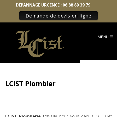
DÉPANNAGE URGENCE :
06 88 89 39 79
Demande de devis en ligne
Skip
to
MENU
content
LCIST Plombier
LCIST Plomberie
travaille pour vous depuis 16 juillet