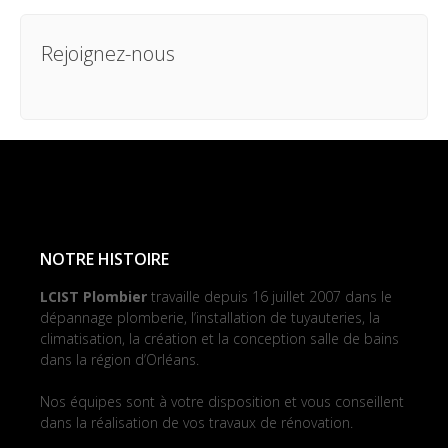
Rejoignez-nous
NOTRE HISTOIRE
LCIST Plombier
travaille depuis 16 juillet 2007 dans le
dépannage plomberie, l’installation de tuyauteries, la
climatisation, la création et la conception salle de bains
dans la région d’Orléans.
Nos équipes sont à votre disposition et vous conseillent
dans la réalisation de vos travaux de rénovation.