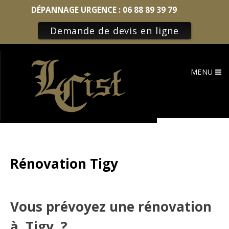
DÉPANNAGE URGENCE :
06 88 89 39 79
Demande de devis en ligne
Skip
to
MENU
content
Rénovation Tigy
Vous prévoyez une rénovation
à Tigy ?