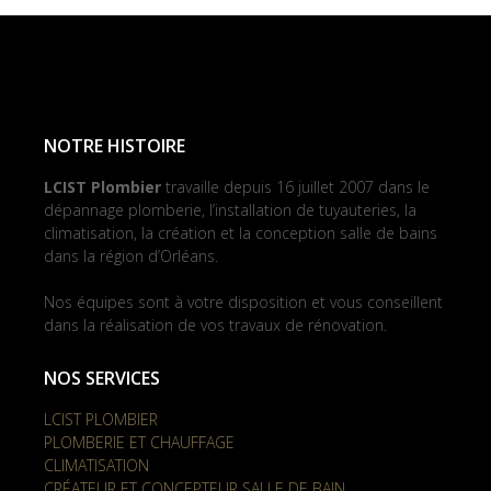
NOTRE HISTOIRE
LCIST Plombier
travaille depuis 16 juillet 2007 dans le
dépannage plomberie, l’installation de tuyauteries, la
climatisation, la création et la conception salle de bains
dans la région d’Orléans.
Nos équipes sont à votre disposition et vous conseillent
dans la réalisation de vos travaux de rénovation.
NOS SERVICES
LCIST PLOMBIER
PLOMBERIE ET CHAUFFAGE
CLIMATISATION
CRÉATEUR ET CONCEPTEUR SALLE DE BAIN