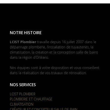
NOTRE HISTOIRE
LCIST Plombier
travaille depuis 16 juillet 2007 dans le
dépannage plomberie, l’installation de tuyauteries, la
climatisation, la création et la conception salle de bains
dans la région d’Orléans.
Nos équipes sont à votre disposition et vous conseillent
dans la réalisation de vos travaux de rénovation.
NOS SERVICES
LCIST PLOMBIER
PLOMBERIE ET CHAUFFAGE
CLIMATISATION
CRÉATEUR ET CONCEPTEUR SALLE DE BAIN