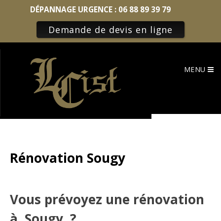
DÉPANNAGE URGENCE :
06 88 89 39 79
Demande de devis en ligne
Skip
to
MENU
content
Rénovation Sougy
Vous prévoyez une rénovation
à Sougy ?