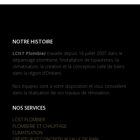
NOTRE HISTOIRE
LCIST Plombier
travaille depuis 16 juillet 2007 dans le
dépannage plomberie, l’installation de tuyauteries, la
climatisation, la création et la conception salle de bains
dans la région d’Orléans.
Nos équipes sont à votre disposition et vous conseillent
dans la réalisation de vos travaux de rénovation.
NOS SERVICES
LCIST PLOMBIER
PLOMBERIE ET CHAUFFAGE
CLIMATISATION
CRÉATEUR ET CONCEPTEUR SALLE DE BAIN