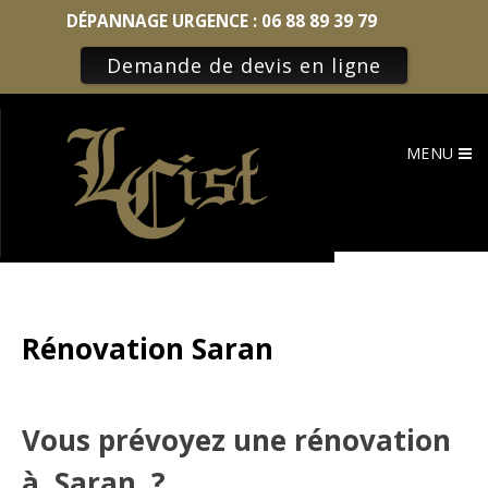
DÉPANNAGE URGENCE :
06 88 89 39 79
Demande de devis en ligne
Skip
to
MENU
content
Rénovation Saran
Vous prévoyez une rénovation
à Saran ?