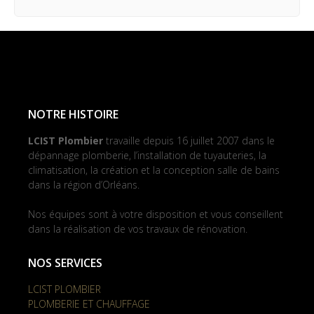
NOTRE HISTOIRE
LCIST Plombier
travaille depuis 16 juillet 2007 dans le
dépannage plomberie, l’installation de tuyauteries, la
climatisation, la création et la conception salle de bains
dans la région d’Orléans.
Nos équipes sont à votre disposition et vous conseillent
dans la réalisation de vos travaux de rénovation.
NOS SERVICES
LCIST PLOMBIER
PLOMBERIE ET CHAUFFAGE