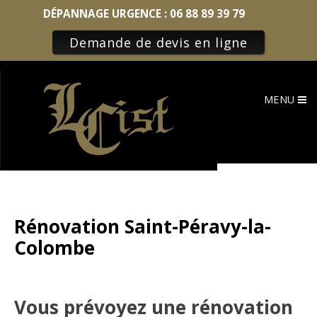
DÉPANNAGE URGENCE :
06 88 89 39 79
Demande de devis en ligne
Skip
to
MENU
content
Rénovation Saint-Péravy-la-
Colombe
Vous prévoyez une rénovation