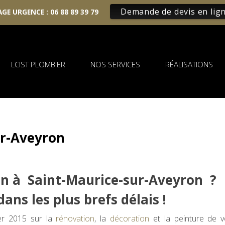
Demande de devis en lig
GE URGENCE :
06 88 89 39 79
LCIST PLOMBIER
NOS SERVICES
RÉALISATIONS
ur-Aveyron
n à Saint-Maurice-sur-Aveyron ?
ans les plus brefs délais !
ier 2015 sur la
rénovation
, la
décoration
et la peinture de v