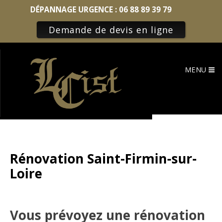
DÉPANNAGE URGENCE :
06 88 89 39 79
Demande de devis en ligne
Skip
to
MENU
content
Rénovation Saint-Firmin-sur-
Loire
Vous prévoyez une rénovation