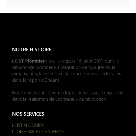
NOTRE HISTOIRE
LCIST Plombier
travaille depuis 16 juillet 2007 dans le
dépannage plomberie, l’installation de tuyauteries, la
climatisation, la création et la conception salle de bains
dans la région d’Orléans.
Nos équipes sont à votre disposition et vous conseillent
dans la réalisation de vos travaux de rénovation.
NOS SERVICES
LCIST PLOMBIER
PLOMBERIE ET CHAUFFAGE