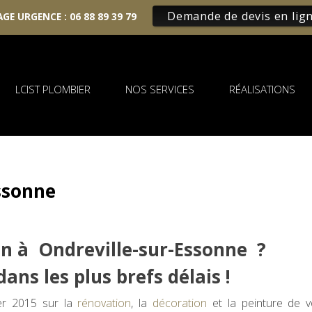
Demande de devis en lig
GE URGENCE :
06 88 89 39 79
LCIST PLOMBIER
NOS SERVICES
RÉALISATIONS
ssonne
n à Ondreville-sur-Essonne ?
ans les plus brefs délais !
ier 2015 sur la
rénovation
, la
décoration
et la peinture de v