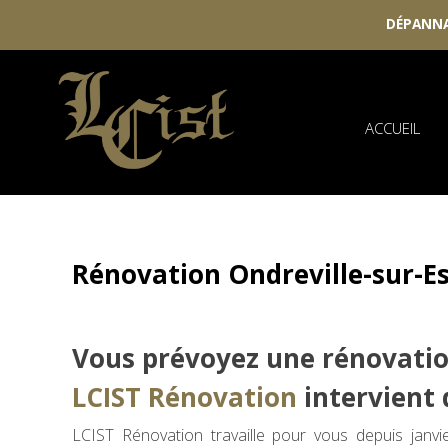
DÉPANNA
Skip
to
content
ACCUEIL
Rénovation Ondreville-sur-E
Vous prévoyez une rénovatio
LCIST Rénovation
intervient d
LCIST Rénovation travaille pour vous depuis janv