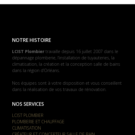
NOTRE HISTOIRE
LCIST Plombier
travaille depuis 16 juillet 2007 dans le
dépannage plomberie, l’installation de tuyauteries, la
climatisation, la création et la conception salle de bains
dans la région d’Orléans.
Nos équipes sont à votre disposition et vous conseillent
dans la réalisation de vos travaux de rénovation.
NOS SERVICES
LCIST PLOMBIER
PLOMBERIE ET CHAUFFAGE
CLIMATISATION
CRÉATEUR ET CONCEPTEUR SALLE DE BAIN