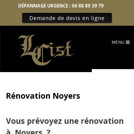
DÉPANNAGE URGENCE :
06 88 89 39 79
Demande de devis en ligne
Skip
to
MENU
content
Rénovation Noyers
Vous prévoyez une rénovation
à Noyers ?