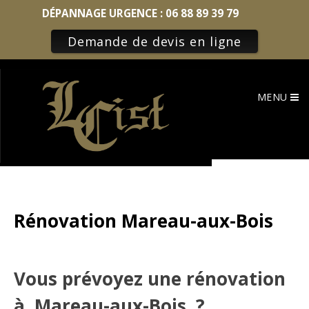
DÉPANNAGE URGENCE :
06 88 89 39 79
Demande de devis en ligne
Skip
to
MENU
content
Rénovation Mareau-aux-Bois
Vous prévoyez une rénovation
à Mareau-aux-Bois ?