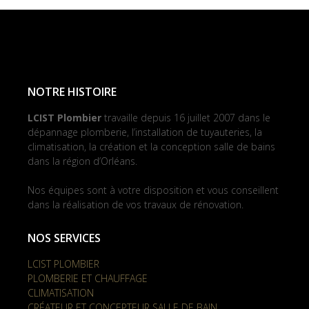
NOTRE HISTOIRE
LCIST Plombier
travaille depuis 16 juillet 2007 dans le
dépannage plomberie, l’installation de tuyauteries, la
climatisation, la création et la conception salle de bains
dans la région d’Orléans.
Nos équipes sont à votre disposition et vous conseillent
dans la réalisation de vos travaux de rénovation.
NOS SERVICES
LCIST PLOMBIER
PLOMBERIE ET CHAUFFAGE
CLIMATISATION
CRÉATEUR ET CONCEPTEUR SALLE DE BAIN