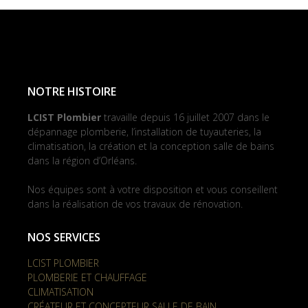
NOTRE HISTOIRE
LCIST Plombier
travaille depuis 16 juillet 2007 dans le
dépannage plomberie, l’installation de tuyauteries, la
climatisation, la création et la conception salle de bains
dans la région d’Orléans.
Nos équipes sont à votre disposition et vous conseillent
dans la réalisation de vos travaux de rénovation.
NOS SERVICES
LCIST PLOMBIER
PLOMBERIE ET CHAUFFAGE
CLIMATISATION
CRÉATEUR ET CONCEPTEUR SALLE DE BAIN