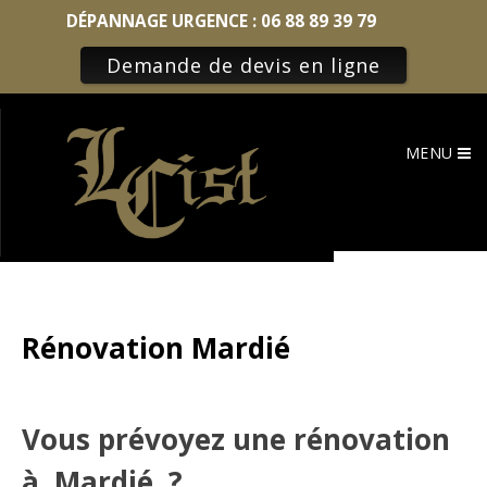
DÉPANNAGE URGENCE :
06 88 89 39 79
Demande de devis en ligne
Skip
to
MENU
content
Rénovation Mardié
Vous prévoyez une rénovation
à Mardié ?