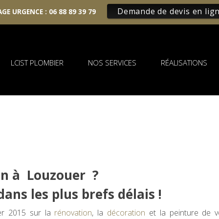
Demande de devis en lig
GE URGENCE :
06 88 89 39 79
LCIST PLOMBIER
NOS SERVICES
RÉALISATIONS
on à Louzouer ?
ans les plus brefs délais !
ier 2015 sur la
rénovation
, la
décoration
et la peinture de v