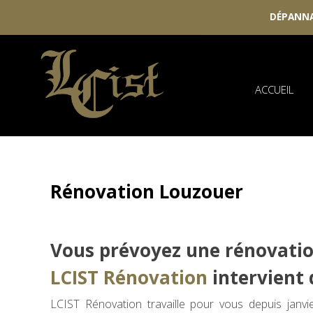
DÉPANNA
Skip
to
content
ACCUEIL
Rénovation Louzouer
Vous prévoyez une rénovati
LCIST Rénovation
intervient d
LCIST Rénovation travaille pour vous depuis janv