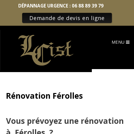
DÉPANNAGE URGENCE :
06 88 89 39 79
Demande de devis en ligne
Skip
to
MENU
content
Rénovation Férolles
Vous prévoyez une rénovation
à Férolles ?