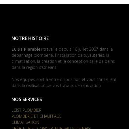
NOTRE HISTOIRE
LCIST Plombier
travaille depuis 16 juillet 2007 dans le
dépannage plomberie, l’installation de tuyauteries, la
climatisation, la création et la conception salle de bains
dans la région d’Orléans.
Nos équipes sont à votre disposition et vous conseillent
dans la réalisation de vos travaux de rénovation.
NOS SERVICES
LCIST PLOMBIER
PLOMBERIE ET CHAUFFAGE
CLIMATISATION
CRÉATEUR ET CONCEPTEUR SALLE DE BAIN