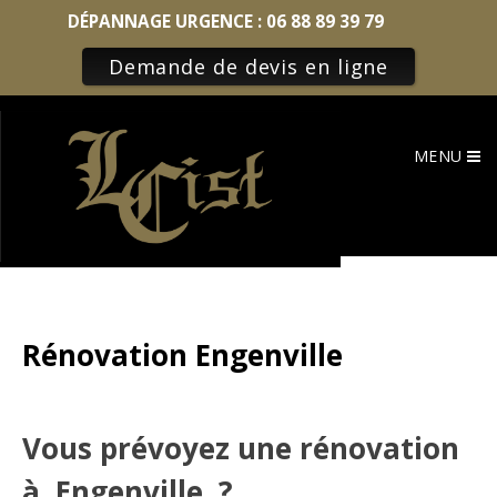
DÉPANNAGE URGENCE :
06 88 89 39 79
Demande de devis en ligne
Skip
to
MENU
content
Rénovation Engenville
Vous prévoyez une rénovation
à Engenville ?