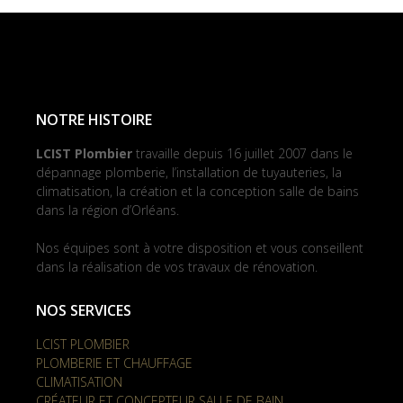
NOTRE HISTOIRE
LCIST Plombier
travaille depuis 16 juillet 2007 dans le
dépannage plomberie, l’installation de tuyauteries, la
climatisation, la création et la conception salle de bains
dans la région d’Orléans.
Nos équipes sont à votre disposition et vous conseillent
dans la réalisation de vos travaux de rénovation.
NOS SERVICES
LCIST PLOMBIER
PLOMBERIE ET CHAUFFAGE
CLIMATISATION
CRÉATEUR ET CONCEPTEUR SALLE DE BAIN