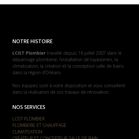
NOTRE HISTOIRE
LCIST Plombier
travaille depuis 16 juillet 2007 dans le
dépannage plomberie, l’installation de tuyauteries, la
climatisation, la création et la conception salle de bains
dans la région d’Orléans.
Nos équipes sont à votre disposition et vous conseillent
dans la réalisation de vos travaux de rénovation.
NOS SERVICES
LCIST PLOMBIER
PLOMBERIE ET CHAUFFAGE
CLIMATISATION
CRÉATEUR ET CONCEPTEUR SALLE DE BAIN