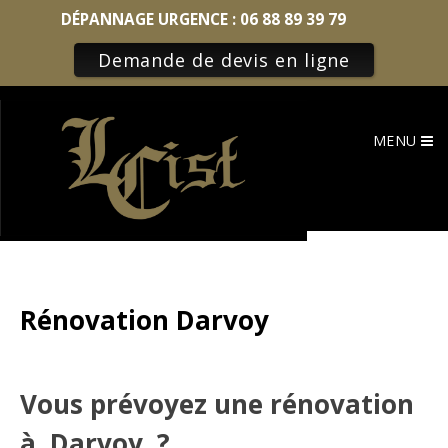
DÉPANNAGE URGENCE :
06 88 89 39 79
Demande de devis en ligne
Skip
to
MENU
content
Rénovation Darvoy
Vous prévoyez une rénovation
à Darvoy ?