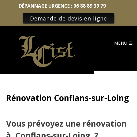
DÉPANNAGE URGENCE :
06 88 89 39 79
Demande de devis en ligne
Skip
to
MENU
content
Rénovation Conflans-sur-Loing
Vous prévoyez une rénovation
à Conflans-sur-Loing ?