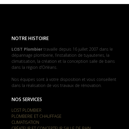
NOTRE HISTOIRE
LCIST Plombier
travaille depuis 16 juillet 2007 dans le
dépannage plomberie, l’installation de tuyauteries, la
climatisation, la création et la conception salle de bains
dans la région d’Orléans.
Nos équipes sont à votre disposition et vous conseillent
dans la réalisation de vos travaux de rénovation.
NOS SERVICES
LCIST PLOMBIER
PLOMBERIE ET CHAUFFAGE
CLIMATISATION
CRÉATEUR ET CONCEPTEUR SALLE DE BAIN