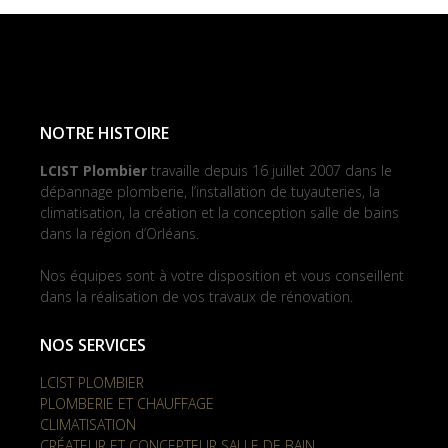
NOTRE HISTOIRE
LCIST Plombier
travaille depuis 16 juillet 2007 dans le
dépannage plomberie, l’installation de tuyauteries, la
climatisation, la création et la conception salle de bains
dans la région d’Orléans.
Nos équipes sont à votre disposition et vous conseillent
dans la réalisation de vos travaux de rénovation.
NOS SERVICES
LCIST PLOMBIER
PLOMBERIE ET CHAUFFAGE
CLIMATISATION
CRÉATEUR ET CONCEPTEUR SALLE DE BAIN