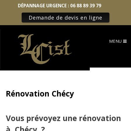
DÉPANNAGE URGENCE :
06 88 89 39 79
Demande de devis en ligne
Skip
to
MENU
content
Rénovation Chécy
Vous prévoyez une rénovation
à Chécy ?