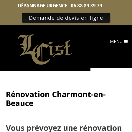
DÉPANNAGE URGENCE :
06 88 89 39 79
Demande de devis en ligne
Skip
to
MENU
content
Rénovation Charmont-en-
Beauce
Vous prévoyez une rénovation