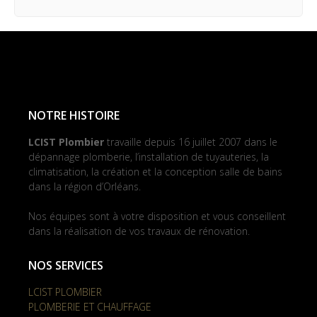
NOTRE HISTOIRE
LCIST Plombier
travaille depuis 16 juillet 2007 dans le
dépannage plomberie, l’installation de tuyauteries, la
climatisation, la création et la conception salle de bains
dans la région d’Orléans.
Nos équipes sont à votre disposition et vous conseillent
dans la réalisation de vos travaux de rénovation.
NOS SERVICES
LCIST PLOMBIER
PLOMBERIE ET CHAUFFAGE