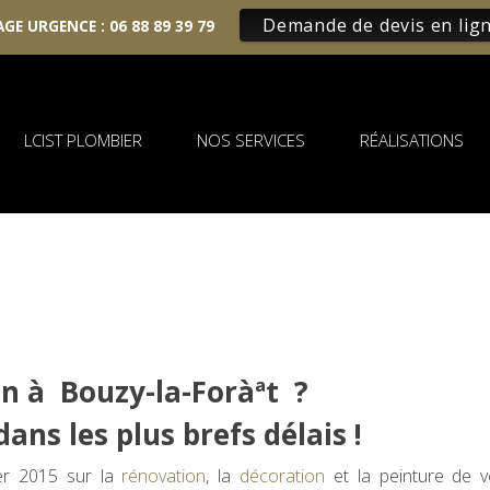
Demande de devis en lig
GE URGENCE :
06 88 89 39 79
LCIST PLOMBIER
NOS SERVICES
RÉALISATIONS
n à Bouzy-la-Foràªt ?
ans les plus brefs délais !
ier 2015 sur la
rénovation
, la
décoration
et la peinture de v