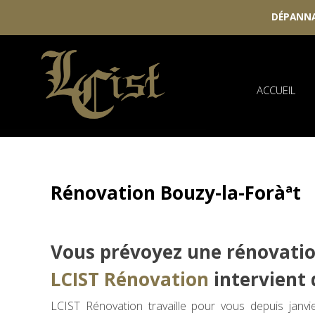
DÉPANNA
Skip
to
content
ACCUEIL
Rénovation Bouzy-la-Foràªt
Vous prévoyez une rénovatio
LCIST Rénovation
intervient d
LCIST Rénovation travaille pour vous depuis janv